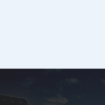
Program „Energia Plus”
Nabór wniosków planowany jest od 2 września do 20
grudnia 2024 roku.
Przeczytaj więcej