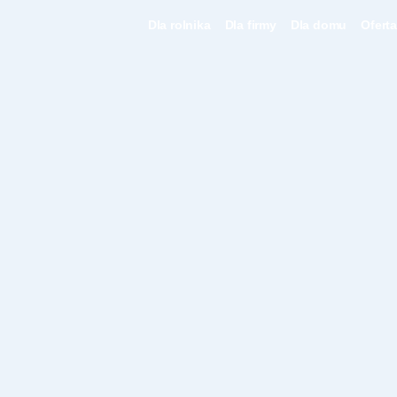
Dla rolnika
Dla firmy
Dla domu
Ofert