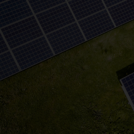
fonu*
e-mail*
ć*